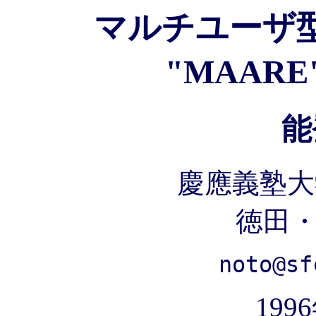
マルチユーザ
"MAAR
能
慶應義塾大
徳田
noto@sf
199